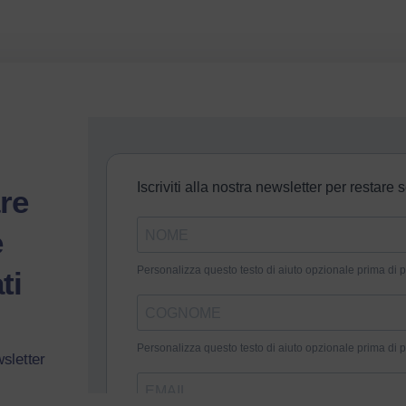
re
e
ti
wsletter