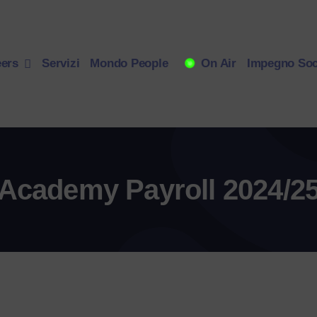
eers
Servizi
Mondo People
On Air
Impegno Soc
Academy Payroll 2024/2