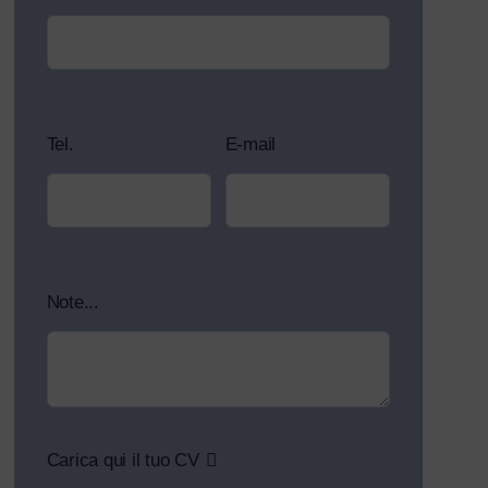
Tel.
E-mail
Note...
Carica qui il tuo CV