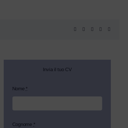
Invia il tuo CV
Nome
*
Cognome
*