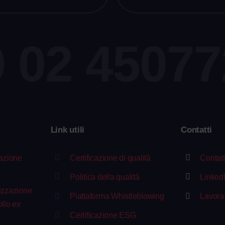
 02 4507
i
Link utili
Contatti
razione
Certificazione di qualità
Contatt
Politica della qualità
Linked
izzazione
Piattaforma Whistleblowing
Lavora
llo ex
Certificazione ESG