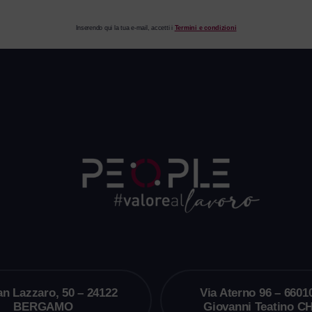
Inserendo qui la tua e-mail, accetti i
Termini e condizioni
an Lazzaro, 50 – 24122
Via Aterno 96 – 6601
BERGAMO
Giovanni Teatino CH