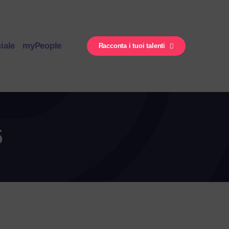
iale
myPeople
Racconta i tuoi talenti
5