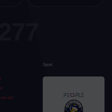
7277
Sport
i
In
 con noi