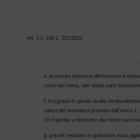
Art. 1 c. 180 L. 231/2023
e. la misura massima dell’esonero è riparam
corso del mese, tale soglia sarà riproporzio
f. lo sgravio in parola risulta strutturalment
carico del lavoratore previsto dall’artico 
15 in parola a decorrere dal mese successi
g. poiché l’esonero in questione trova appl