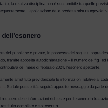
rtanto, la relativa disciplina non è sussumibile tra quelle previs
seguentemente, l’applicazione della predetta misura agevolativ
a dell’esonero
lavoratrici pubbliche e private, in possesso dei requisiti sopra d
 tramite apposita autodichiarazione – il numero dei figli ed i re
ntributiva del mese di febbraio 2024, l’esonero spettante.
amente all’istituto previdenziale le informazioni relative ai codi
.it
. Su tale possibilità, seguirà apposito messaggio da parte del
 nel recupero delle informazioni richieste per l’esonero in tratta
restituito compilato e sottoscritto.