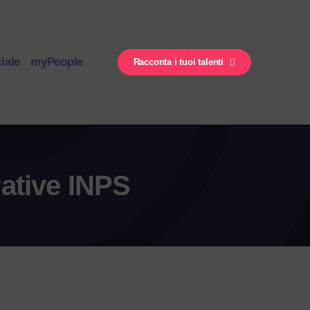
iale
myPeople
Racconta i tuoi talenti
ative INPS