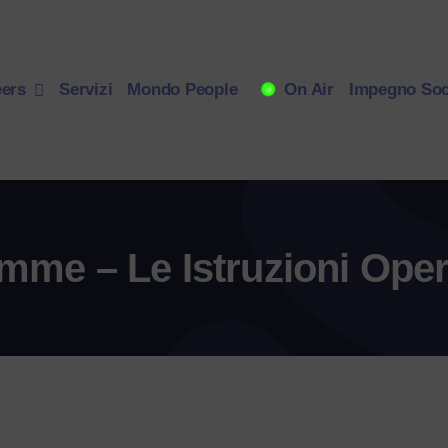
eers
Servizi
Mondo People
On Air
Impegno Soc
me – Le Istruzioni Oper