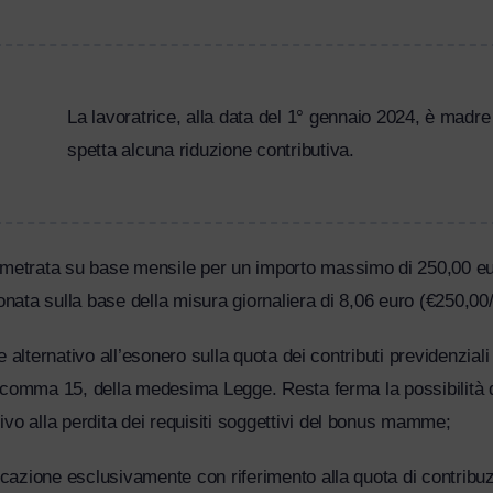
La lavoratrice, alla data del 1° gennaio 2024, è madre di
spetta alcuna riduzione contributiva.
etrata su base mensile per un importo massimo di 250,00 euro (
nata sulla base della misura giornaliera di 8,06 euro (€250,00/3
e alternativo all’esonero sulla quota dei contributi previdenziali p
1, comma 15, della medesima Legge. Resta ferma la possibilità di
vo alla perdita dei requisiti soggettivi del bonus mamme;
icazione esclusivamente con riferimento alla quota di contribu