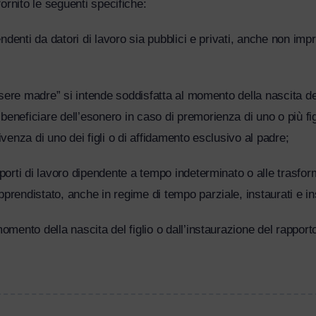
a fornito le seguenti specifiche:
endenti da datori di lavoro sia pubblici e privati, anche non impr
essere madre” si intende soddisfatta al momento della nascita de
neficiare dell’esonero in caso di premorienza di uno o più figli 
ivenza di uno dei figli o di affidamento esclusivo al padre;
pporti di lavoro dipendente a tempo indeterminato o alle trasfor
prendistato, anche in regime di tempo parziale, instaurati e in
omento della nascita del figlio o dall’instaurazione del rapport