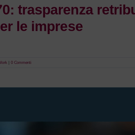
0: trasparenza retrib
per le imprese
Work
|
0 Commenti