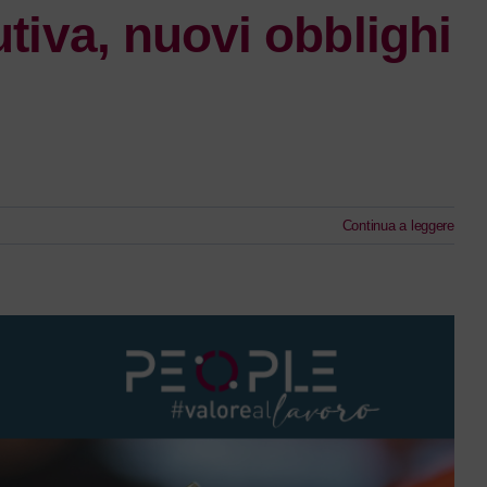
utiva, nuovi obblighi
Continua a leggere