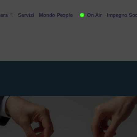
eers
Servizi
Mondo People
On Air
Impegno Soc