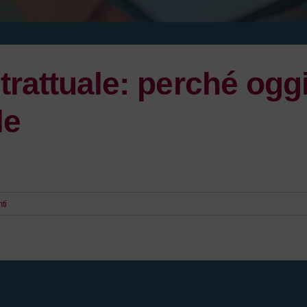
trattuale: perché ogg
le
ti