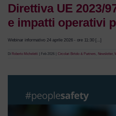
Direttiva UE 2023/97
e impatti operativi 
Webinar informativo 24 aprile 2026 - ore 11:30 [...]
Di
Roberto Micheletti
|
Feb 2026
|
Circolari Birtolo & Partners
,
Newsletter
,