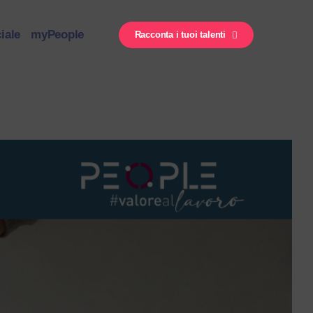
iale
myPeople
Racconta i tuoi talenti