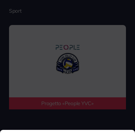
Sport
Progetto «People YVC»