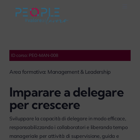
Salta
Toggle
al
Naviga
Home
contenuto
Careers
ID corso: PEO-MAN-008
Servizi
Area formativa: Management & Leadership
Mondo People
Imparare a delegare
per crescere
On Air
Sviluppare la capacità di delegare in modo efficace,
Impegno Sociale
responsabilizzando i collaboratori e liberando tempo
manageriale per attività di supervisione, guida e