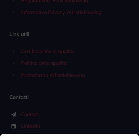
Regolamento Whistleblowing
Informativa Privacy Whistleblowing
Link utili
Certificazione di qualità
Politica della qualità
Piattaforma Whistleblowing
Contatti
Contatti
LinkedIn
Lavora con noi