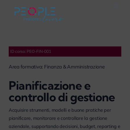
Salta
Toggle
al
Naviga
Home
contenuto
Careers
ID corso: PEO-FIN-001
Servizi
Area formativa: Finanza & Amministrazione
Mondo People
Pianificazione e
controllo di gestione
On Air
Acquisire strumenti, modelli e buone pratiche per
Impegno Sociale
pianificare, monitorare e controllare la gestione
aziendale, supportando decisioni, budget, reporting e