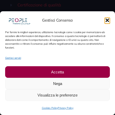
Certificazione di qualità
Politica della qualità
Gestisci Consenso
Piattaforma Whistleblowing
Per fornire le migliori esperienze, utilizziamo tecnologie come i cookie per memorizzare e/o
accedere alle informazioni del dispositivo. Il consenso a queste tecnologie ci permetterà di
elaborare dati come il comportamento di navigazione o ID unici su questo sito. Non
Contatti
acconsentire o ritirare il consenso può influire negativamente su alcune caratteristiche e
funzioni.
Contatti
Gestisci servizi
LinkedIn
Accetta
Lavora con noi
Nega
© 2012 - 2026 People S.p.A. • È vietata la riproduzione in
Visualizza le preferenze
tutto o in parte senza autorizzazione scritta. Tutti i diritti
riservati. Tutti i marchi e la immagini esposti in questo
Cookies Policy
Privacy Policy
sito, salvo diversa indicazione, sono di proprietà di People