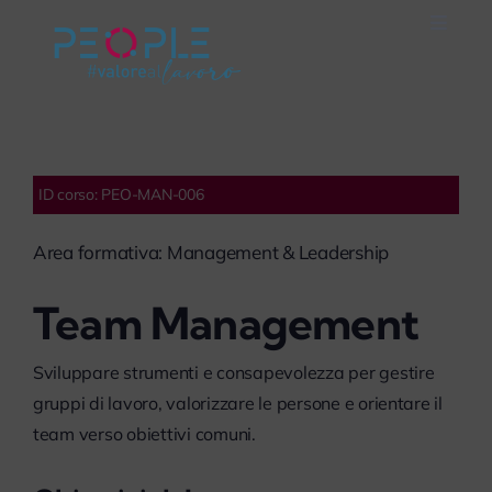
Salta
Toggle
al
Naviga
Home
contenuto
Careers
ID corso: PEO-MAN-006
Servizi
Area formativa: Management & Leadership
Mondo People
Team Management
On Air
Sviluppare strumenti e consapevolezza per gestire
gruppi di lavoro, valorizzare le persone e orientare il
team verso obiettivi comuni.
Impegno Sociale