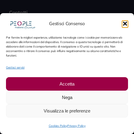
Contatti
Gestisci Consenso
Contatti
Per fornire le migliori esperienze, utilizziamo tecnologie come i cookie per memorizzare e/o
LinkedIn
accedere alle informazioni del dispositivo. Il consenso a queste tecnologie ci permetterà di
elaborare dati come il comportamento di navigazione o ID unici su questo sito. Non
Lavora con noi
acconsentire o ritirare il consenso può influire negativamente su alcune caratteristiche e
funzioni.
Gestisci servizi
© 2012 - 2026 People S.p.A. • È vietata la riproduzione in
tutto o in parte senza autorizzazione scritta. Tutti i diritti
Accetta
riservati. Tutti i marchi e la immagini esposti in questo
sito, salvo diversa indicazione, sono di proprietà di People
Nega
S.p.A. • Partita IVA IT09706730968
Visualizza le preferenze
Cookies Policy
Privacy Policy