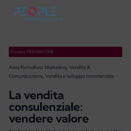
Salta
Toggle
al
Naviga
Home
contenuto
Careers
ID corso: PEO-MKT-008
Servizi
Area formativa: Marketing, Vendite &
Comunicazione, Vendite e sviluppo commerciale
Mondo People
La vendita
On Air
consulenziale:
vendere valore
Impegno Sociale