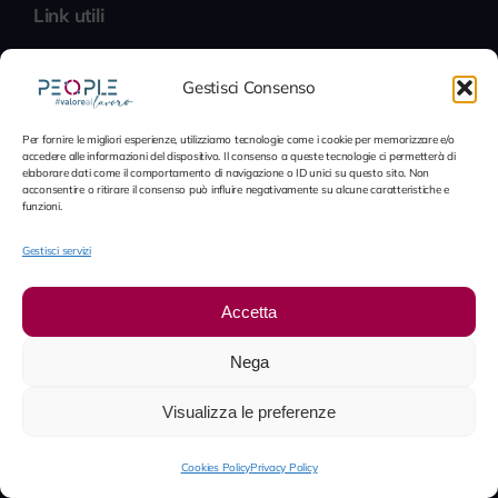
Link utili
Certificazione di qualità
Gestisci Consenso
Politica della qualità
Per fornire le migliori esperienze, utilizziamo tecnologie come i cookie per memorizzare e/o
accedere alle informazioni del dispositivo. Il consenso a queste tecnologie ci permetterà di
Piattaforma Whistleblowing
elaborare dati come il comportamento di navigazione o ID unici su questo sito. Non
acconsentire o ritirare il consenso può influire negativamente su alcune caratteristiche e
funzioni.
Contatti
Gestisci servizi
Contatti
Accetta
LinkedIn
Nega
Lavora con noi
Visualizza le preferenze
© 2012 - 2026 People S.p.A. • È vietata la riproduzione in
Cookies Policy
Privacy Policy
tutto o in parte senza autorizzazione scritta. Tutti i diritti