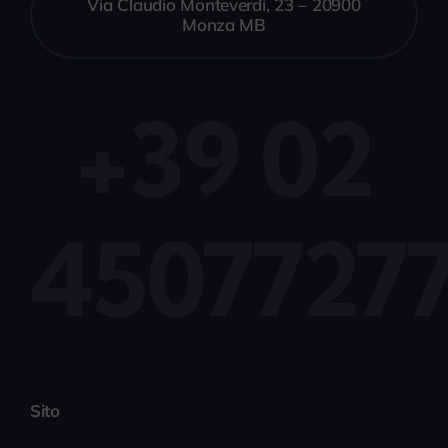
Via Claudio Monteverdi, 23 – 20900
Monza MB
+39 02
4507727
Sito