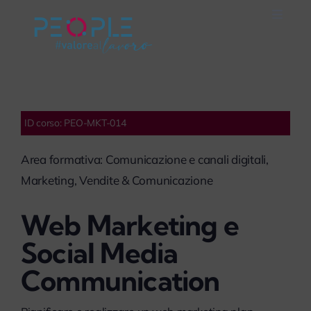
Salta
Toggle
al
Naviga
Home
contenuto
Careers
ID corso: PEO-MKT-014
Servizi
Area formativa: Comunicazione e canali digitali,
Marketing, Vendite & Comunicazione
Mondo People
Web Marketing e
On Air
Social Media
Communication
Impegno Sociale