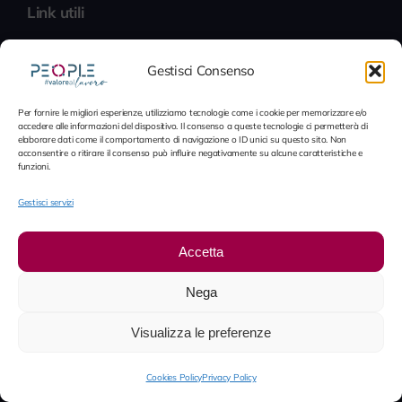
Link utili
Certificazione di qualità
Gestisci Consenso
Politica della qualità
Per fornire le migliori esperienze, utilizziamo tecnologie come i cookie per memorizzare e/o
accedere alle informazioni del dispositivo. Il consenso a queste tecnologie ci permetterà di
Piattaforma Whistleblowing
elaborare dati come il comportamento di navigazione o ID unici su questo sito. Non
acconsentire o ritirare il consenso può influire negativamente su alcune caratteristiche e
funzioni.
Contatti
Gestisci servizi
Contatti
Accetta
LinkedIn
Nega
Lavora con noi
Visualizza le preferenze
© 2012 - 2026 People S.p.A. • È vietata la riproduzione in
Cookies Policy
Privacy Policy
tutto o in parte senza autorizzazione scritta. Tutti i diritti