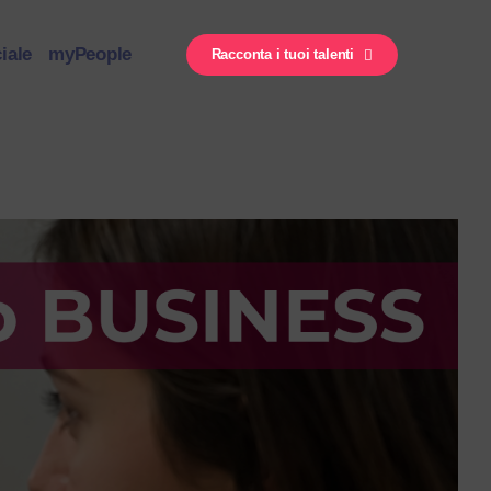
iale
myPeople
Racconta i tuoi talenti