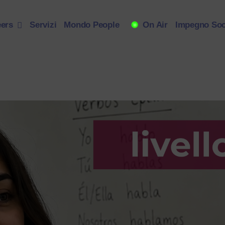
eers
Servizi
Mondo People
On Air
Impegno Soc