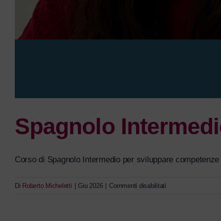
Spagnolo Intermed
Corso di Spagnolo Intermedio per sviluppare competenze di
su
Di
Roberto Micheletti
|
Giu 2026
|
Commenti disabilitati
Spagnolo
Intermedio