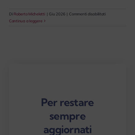
su
Di
Roberto Micheletti
|
Giu 2026
|
Commenti disabilitati
La
Continua a leggere
contabilità
aziendale
Per restare
sempre
aggiornati