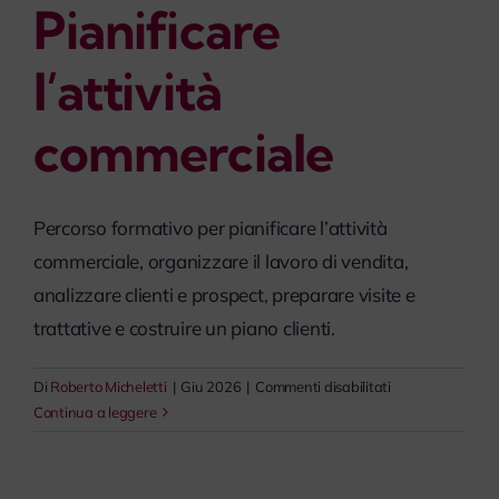
Pianificare
myPeople
l’attività
commerciale
Percorso formativo per pianificare l’attività
commerciale, organizzare il lavoro di vendita,
analizzare clienti e prospect, preparare visite e
trattative e costruire un piano clienti.
su
Di
Roberto Micheletti
|
Giu 2026
|
Commenti disabilitati
Pianificare
Continua a leggere
l’attività
commerciale