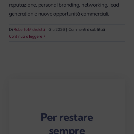
reputazione, personal branding, networking, lead
generation e nuove opportunità commerciali.
su
Di
Roberto Micheletti
|
Giu 2026
|
Commenti disabilitati
Social
Continua a leggere
Selling
e
vendita
sui
social
Per restare
sempre