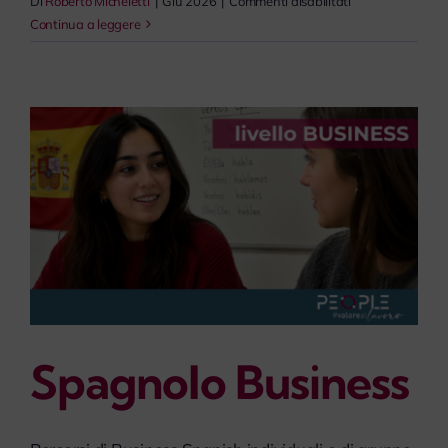
su
Di
Roberto Micheletti
|
Giu 2026
|
Commenti disabilitati
Francese
Continua a leggere
Base
Spagnolo Business