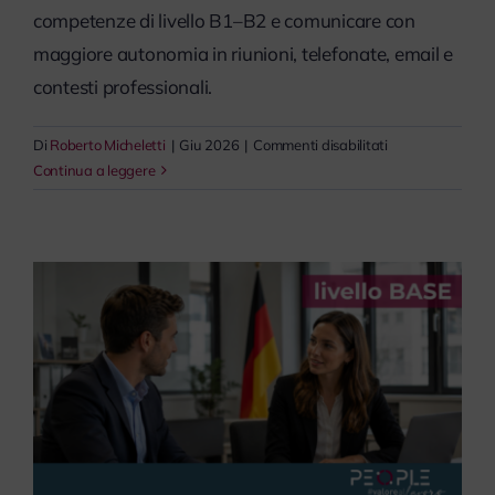
competenze di livello B1–B2 e comunicare con
maggiore autonomia in riunioni, telefonate, email e
contesti professionali.
su
Di
Roberto Micheletti
|
Giu 2026
|
Commenti disabilitati
Tedesco
Continua a leggere
Intermedio