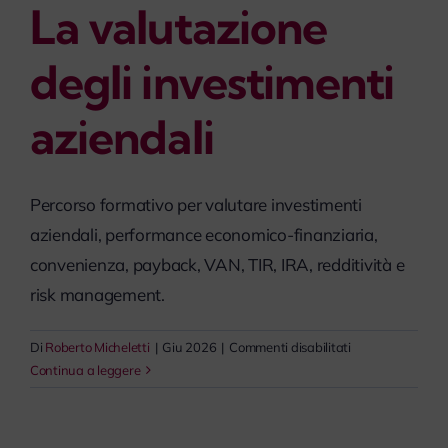
La valutazione
myPeople
degli investimenti
aziendali
Percorso formativo per valutare investimenti
aziendali, performance economico-finanziaria,
convenienza, payback, VAN, TIR, IRA, redditività e
risk management.
su
Di
Roberto Micheletti
|
Giu 2026
|
Commenti disabilitati
La
Continua a leggere
valutazione
degli
investimenti