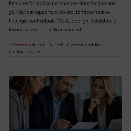
Percorso formativo per comprendere fondamenti
giuridici del rapporto di lavoro, fonti normative,
tipologie contrattuali, CCNL, obblighi del datore di
lavoro, cessazione e licenziamento.
su
Di
Roberto Micheletti
|
Giu 2026
|
Commenti disabilitati
Il
Continua a leggere
rapporto
di
lavoro
ed
i
suoi
fondamenti
giuridici