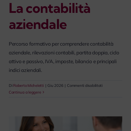
La contabilità
myPeople
aziendale
Percorso formativo per comprendere contabilità
aziendale, rilevazioni contabili, partita doppia, ciclo
attivo e passivo, IVA, imposte, bilancio e principali
indici aziendali.
su
Di
Roberto Micheletti
|
Giu 2026
|
Commenti disabilitati
La
Continua a leggere
contabilità
aziendale