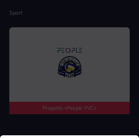
Sport
Progetto «People YVC»