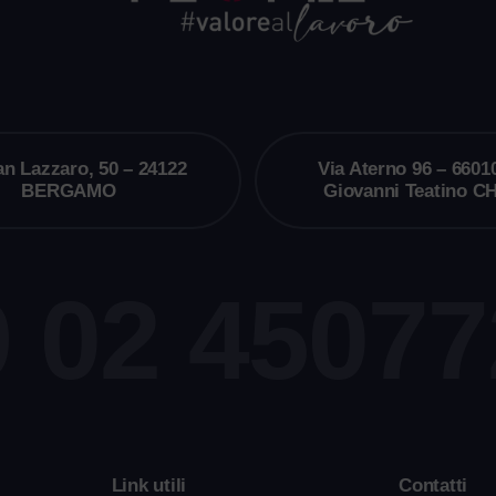
an Lazzaro, 50 – 24122
Via Aterno 96 – 6601
BERGAMO
Giovanni Teatino CH
 02 4507
i
Link utili
Contatti