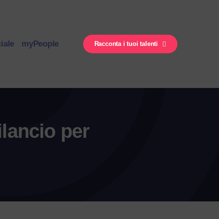
iale
myPeople
Racconta i tuoi talenti
lancio per