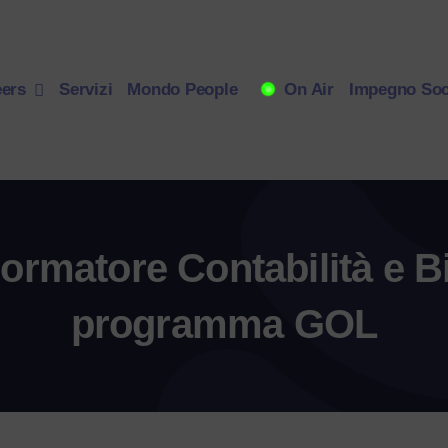
eers
Servizi
Mondo People
On Air
Impegno Soc
ormatore Contabilità e Bi
programma GOL