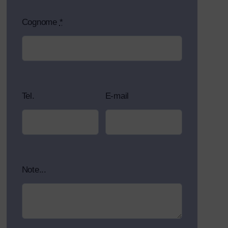
Cognome
*
Tel.
E-mail
Note...