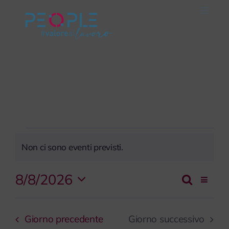
Salta
Toggle
al
Naviga
Home
contenuto
Careers
Servizi
Eventi
Mondo People
Non ci sono eventi previsti.
Notice
for
On Air
8/8/2026
Ev
Cerca
Giorno
Event
Seleziona
8
Vi
Impegno Sociale
la
Rice
Giorno precedente
Giorno successivo
data.