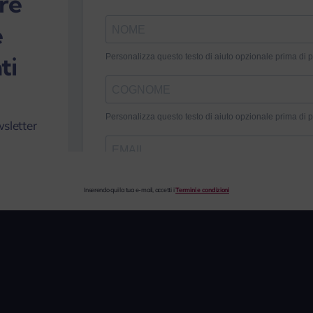
re
e
ti
wsletter
Inserendo qui la tua e-mail, accetti i
Termini e condizioni