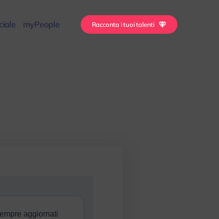
iale
myPeople
Racconta i tuoi talenti