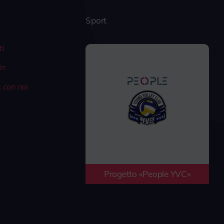
Sport
ti
In
 con noi
Progetto «People YVC»