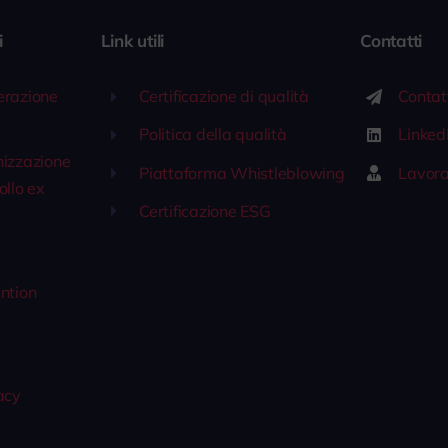
i
Link utili
Contatti
erazione
Certificazione di qualità
Contat
Politica della qualità
Linked
nizzazione
Piattaforma Whistleblowing
Lavora
ollo ex
Certificazione ESG
1
ntion
acy