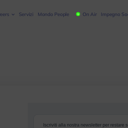
eers
Servizi
Mondo People
On Air
Impegno Soc