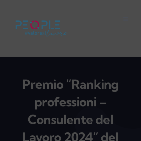
Salta
al
Toggle
contenuto
Naviga
Home
Careers
Servizi
Premio “Ranking
professioni –
Mondo People
Consulente del
On Air
Lavoro 2024” del
Impegno Sociale