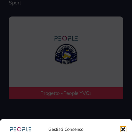
Sport
Progetto «People YVC»
Gestisci Consenso