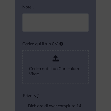
Note...
Carica qui il tuo CV
Carica qui il tuo Curriculum
Vitae
Privacy
*
Dichiaro di aver compiuto 14