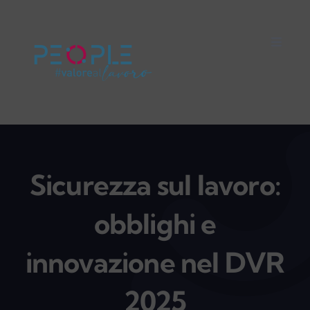
Salta
al
Toggle
contenuto
Naviga
Home
Careers
Servizi
Sicurezza sul lavoro:
obblighi e
Mondo People
innovazione nel DVR
On Air
2025
Impegno Sociale