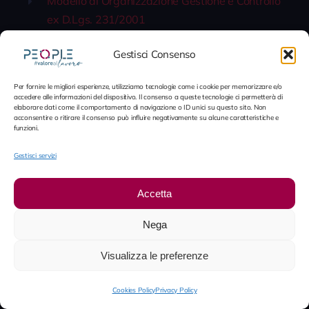
Modello di Organizzazione Gestione e Controllo
ex D.Lgs. 231/2001
Codice etico
Gestisci Consenso
Policy Data Retention
Per fornire le migliori esperienze, utilizziamo tecnologie come i cookie per memorizzare e/o
Regolamento Whistleblowing
accedere alle informazioni del dispositivo. Il consenso a queste tecnologie ci permetterà di
elaborare dati come il comportamento di navigazione o ID unici su questo sito. Non
acconsentire o ritirare il consenso può influire negativamente su alcune caratteristiche e
Informativa Privacy Whistleblowing
funzioni.
Gestisci servizi
Link utili
Accetta
Certificazione di qualità
Nega
Politica della qualità
Visualizza le preferenze
Piattaforma Whistleblowing
Cookies Policy
Privacy Policy