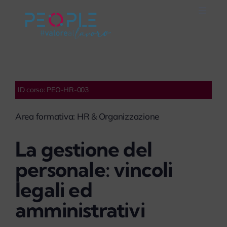
Salta
Toggle
al
Naviga
Home
contenuto
Careers
ID corso: PEO-HR-003
Servizi
Area formativa: HR & Organizzazione
Mondo People
La gestione del
personale: vincoli
On Air
legali ed
amministrativi
Impegno Sociale