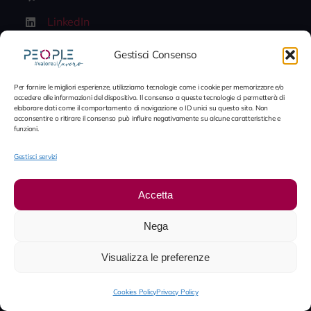
LinkedIn
Lavora con noi
Gestisci Consenso
Per fornire le migliori esperienze, utilizziamo tecnologie come i cookie per memorizzare e/o
© 2012 - 2026 People S.p.A. • È vietata la riproduzione in
accedere alle informazioni del dispositivo. Il consenso a queste tecnologie ci permetterà di
elaborare dati come il comportamento di navigazione o ID unici su questo sito. Non
tutto o in parte senza autorizzazione scritta. Tutti i diritti
acconsentire o ritirare il consenso può influire negativamente su alcune caratteristiche e
riservati. Tutti i marchi e la immagini esposti in questo
funzioni.
sito, salvo diversa indicazione, sono di proprietà di People
Gestisci servizi
S.p.A. • Partita IVA IT09706730968
Accetta
Nega
Visualizza le preferenze
Cookies Policy
Privacy Policy