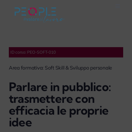
Salta
Toggle
al
Naviga
Home
contenuto
Careers
ID corso: PEO-SOFT-010
Servizi
Area formativa: Soft Skill & Sviluppo personale
Mondo People
Parlare in pubblico:
trasmettere con
On Air
efficacia le proprie
idee
Impegno Sociale