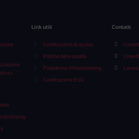
i
Link utili
Contatti
razione
Certificazione di qualità
Contatt
Politica della qualità
Linked
izzazione
Piattaforma Whistleblowing
Lavora
llo ex
Certificazione ESG
ntion
stleblowing
cy