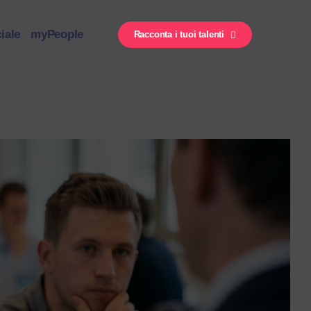
iale
myPeople
Racconta i tuoi talenti