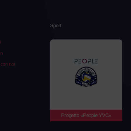
Sport
i
In
 con noi
Progetto «People YVC»