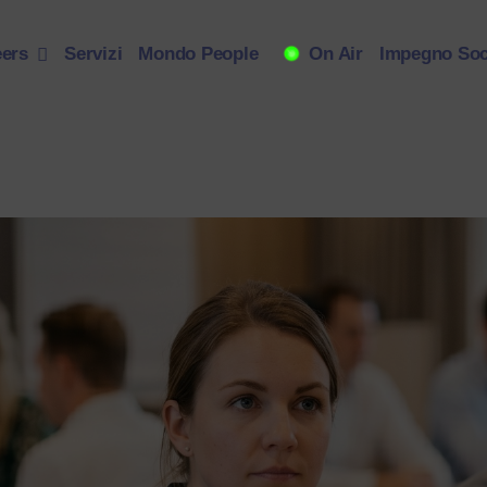
eers
Servizi
Mondo People
On Air
Impegno Soc