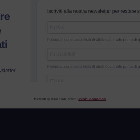
re
e
ti
wsletter
Inserendo qui la tua e-mail, accetti i
Termini e condizioni