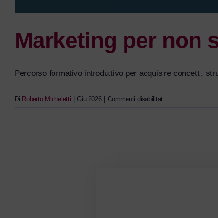
Marketing per non s
Percorso formativo introduttivo per acquisire concetti, st
su
Di
Roberto Micheletti
|
Giu 2026
|
Commenti disabilitati
Marketing
per
non
specialisti