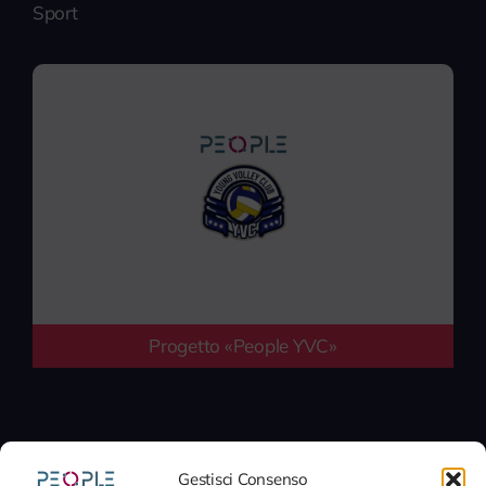
Sport
Progetto «People YVC»
Gestisci Consenso