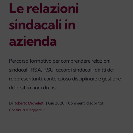
Le relazioni
myPeople
sindacali in
azienda
Percorso formativo per comprendere relazioni
sindacali, RSA, RSU, accordi sindacali, diritti dei
rappresentanti, contenzioso disciplinare e gestione
delle situazioni di crisi.
su
Di
Roberto Micheletti
|
Giu 2026
|
Commenti disabilitati
Le
Continua a leggere
relazioni
sindacali
in