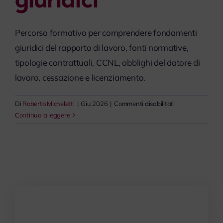
Percorso formativo per comprendere fondamenti
giuridici del rapporto di lavoro, fonti normative,
tipologie contrattuali, CCNL, obblighi del datore di
lavoro, cessazione e licenziamento.
su
Di
Roberto Micheletti
|
Giu 2026
|
Commenti disabilitati
Il
Continua a leggere
rapporto
di
lavoro
ed
i
suoi
fondamenti
giuridici