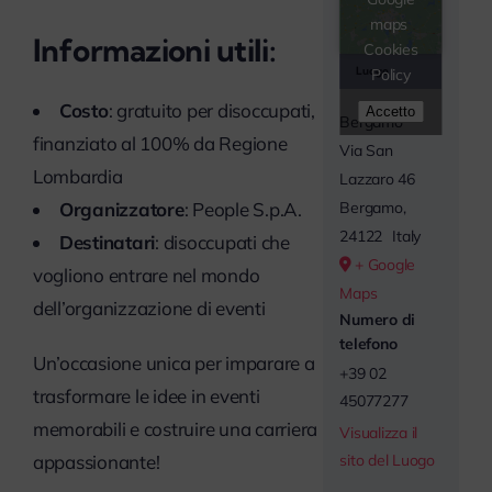
maps
Informazioni utili:
Cookies
Luogo
Policy
Costo
: gratuito per disoccupati,
Accetto
Bergamo
finanziato al 100% da Regione
Via San
Lombardia
Lazzaro 46
Organizzatore
: People S.p.A.
Bergamo
,
24122
Italy
Destinatari
: disoccupati che
+ Google
vogliono entrare nel mondo
Maps
dell’organizzazione di eventi
Numero di
telefono
Un’occasione unica per imparare a
+39 02
trasformare le idee in eventi
45077277
memorabili e costruire una carriera
Visualizza il
appassionante!
sito del Luogo