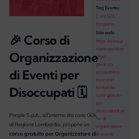
myPeople
Tag Evento:
Corsi GOL
Bergamo
Sito web:
🎉
Corso di
https://www.p
eoplespa.it/cor
Organizzazione
si/gol-
garanzia-
di Eventi per
occupabilita-
lavoratori-
lombardia-
Disoccupati
🗓️
corsi-gratuiti-
per-
disoccupati/cor
People S.p.A., all’interno dei corsi GOL
so-di-
di Regione Lombardia, propone un
organizzatore-
corso gratuito per Organizzatore di
di-eventi/