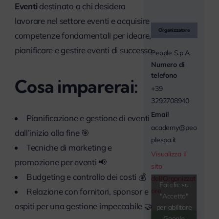
Eventi
destinato a chi desidera
lavorare nel settore eventi e acquisire
Organizzatore
competenze fondamentali per ideare,
pianificare e gestire eventi di successo.
People S.p.A.
Numero di
telefono
Cosa imparerai:
+39
3292708940
Email
Pianificazione e gestione di eventi
academy@peo
dall’inizio alla fine 🎯
plespa.it
Tecniche di marketing e
Visualizza il
promozione per eventi 📢
sito
Budgeting e controllo dei costi 💰
dell'Organizzat
Fai clic su
ore
Relazione con fornitori, sponsor e
"Accetto"
ospiti per una gestione impeccabile 🤝
per abilitare
Google