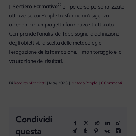
©
Il
Sentiero Formativo
è il percorso personalizzato
myPeople
attraverso cui People trasforma un’esigenza
aziendale in un progetto formativo strutturato.
Comprende l’analisi dei fabbisogni, la definizione
degli obiettivi, la scelta delle metodologie,
l’erogazione della formazione, il monitoraggio e la
valutazione dei risultati.
Di
Roberto Micheletti
|
Mag 2026
|
Metodo People
|
0 Commenti
Condividi
Facebook
X
Reddit
LinkedIn
WhatsA
questa
Telegram
Tumblr
Pinterest
Vk
Xing