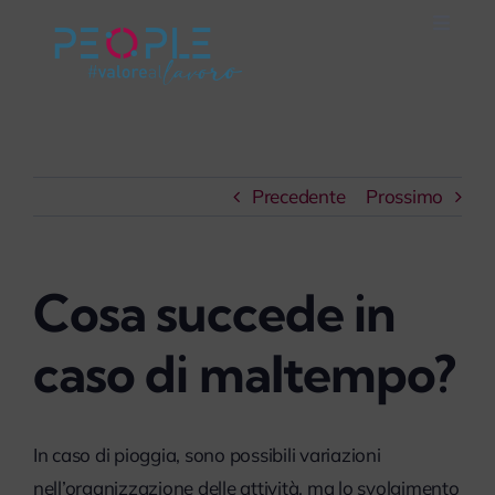
Salta
Toggle
al
Naviga
Home
contenuto
Careers
Precedente
Prossimo
Servizi
Cosa succede in
Mondo People
caso di maltempo?
On Air
Impegno Sociale
In caso di pioggia, sono possibili variazioni
nell’organizzazione delle attività, ma lo svolgimento