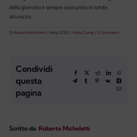
myPeople
della giornata è sempre assicurato in totale
sicurezza.
Di
Roberto Micheletti
|
Mag 2026
|
Volley Camp
|
0 Commenti
Condividi
Facebook
X
Reddit
LinkedIn
WhatsA
questa
Telegram
Tumblr
Pinterest
Vk
Xing
Email
pagina
Scritto da:
Roberto Micheletti