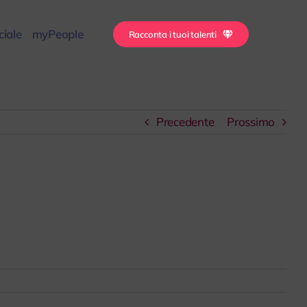
iale
myPeople
Racconta i tuoi talenti
Precedente
Prossimo