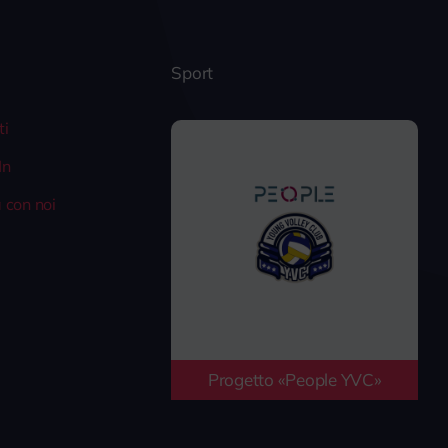
Sport
ti
In
 con noi
Progetto «People YVC»