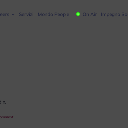
eers
Servizi
Mondo People
On Air
Impegno Soc
dIn.
Commenti