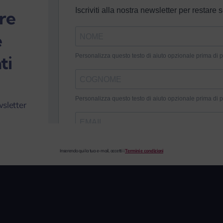
re
e
ti
wsletter
Inserendo qui la tua e-mail, accetti i
Termini e condizioni