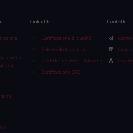
i
Link utili
Contatti
erazione
Certificazione di qualità
Contat
Politica della qualità
Linked
nizzazione
Piattaforma Whistleblowing
Lavora
ollo ex
Certificazione ESG
1
ntion
acy