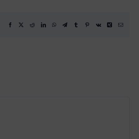
Facebook
X
Reddit
LinkedIn
WhatsApp
Telegram
Tumblr
Pinterest
Vk
Xing
Email