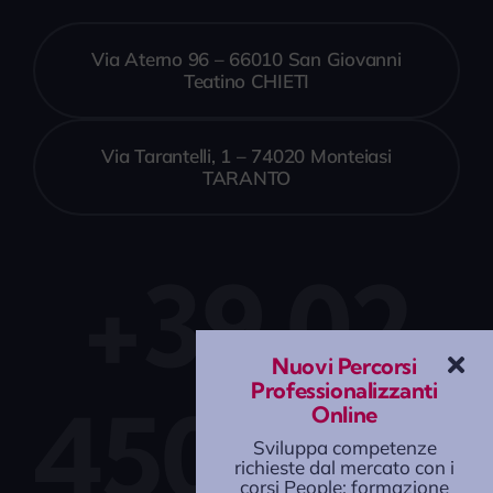
Via Aterno 96 – 66010 San Giovanni
Teatino CHIETI
Via Tarantelli, 1 – 74020 Monteiasi
TARANTO
+39 02
Nuovi Percorsi
Professionalizzanti
4507727
Online
Sviluppa competenze
richieste dal mercato con i
corsi People: formazione