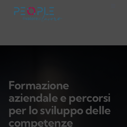
Salta
Toggle
al
Naviga
Home
contenuto
Careers
Servizi
Mondo People
Formazione
aziendale e percorsi
On Air
per lo sviluppo delle
Impegno Sociale
competenze